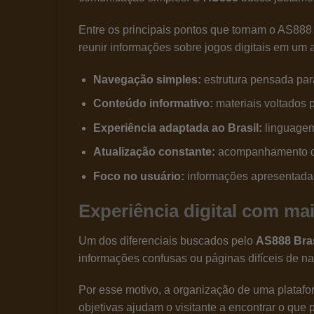
Entre os principais pontos que tornam o AS888 i
reunir informações sobre jogos digitais em um a
Navegação simples:
estrutura pensada para 
Conteúdo informativo:
materiais voltados 
Experiência adaptada ao Brasil:
linguagem
Atualização constante:
acompanhamento das
Foco no usuário:
informações apresentadas
Experiência digital com mai
Um dos diferenciais buscados pelo
AS888 Bras
informações confusas ou páginas difíceis de na
Por esse motivo, a organização de uma platafor
objetivas ajudam o visitante a encontrar o q