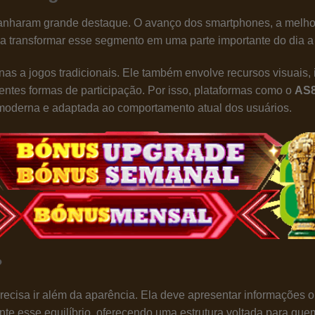
nharam grande destaque. O avanço dos smartphones, a melhora
 a transformar esse segmento em uma parte importante do dia a 
enas a jogos tradicionais. Ele também envolve recursos visuais,
rentes formas de participação. Por isso, plataformas como o
AS8
moderna e adaptada ao comportamento atual dos usuários.
?
recisa ir além da aparência. Ela deve apresentar informações 
te esse equilíbrio, oferecendo uma estrutura voltada para quem 