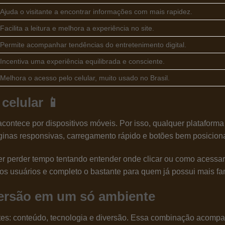
Ajuda o visitante a encontrar informações com mais rapidez.
Facilita a leitura e melhora a experiência no site.
Permite acompanhar tendências do entretenimento digital.
Incentiva uma experiência equilibrada e consciente.
Melhora o acesso pelo celular, muito usado no Brasil.
celular 📱
acontece por dispositivos móveis. Por isso, qualquer plataforma
Páginas responsivas, carregamento rápido e botões bem posicion
uer perder tempo tentando entender onde clicar ou como acessa
ovos usuários e completo o bastante para quem já possui mais fa
versão em um só ambiente
tes: conteúdo, tecnologia e diversão. Essa combinação acomp