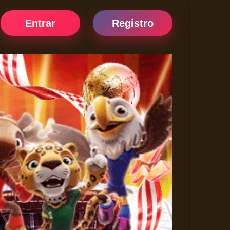
Entrar
Registro