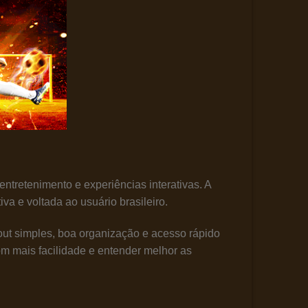
entretenimento e experiências interativas. A
va e voltada ao usuário brasileiro.
ut simples, boa organização e acesso rápido
m mais facilidade e entender melhor as