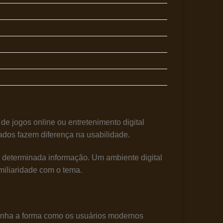
 de jogos online ou entretenimento digital
ados fazem diferença na usabilidade.
r determinada informação. Um ambiente digital
miliaridade com o tema.
anha a forma como os usuários modernos