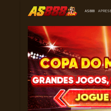
Skip
to
AS888
APRES
content